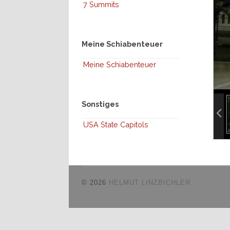
7 Summits
Meine Schiabenteuer
Meine Schiabenteuer
inf
Sonstiges
inf
USA State Capitols
© 2026
HELMUT LINZBICHLER