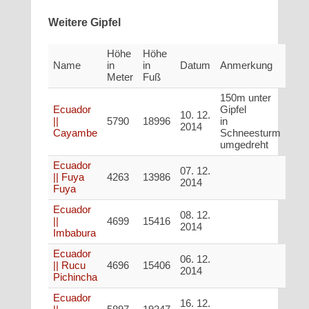
Weitere Gipfel
Höhe
Höhe
Name
in
in
Datum
Anmerkung
Meter
Fuß
150m unter
Ecuador
Gipfel
10. 12.
||
5790
18996
in
2014
Cayambe
Schneesturm
umgedreht
Ecuador
07. 12.
|| Fuya
4263
13986
2014
Fuya
Ecuador
08. 12.
||
4699
15416
2014
Imbabura
Ecuador
06. 12.
|| Rucu
4696
15406
2014
Pichincha
Ecuador
16. 12.