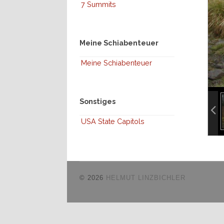
7 Summits
Meine Schiabenteuer
Meine Schiabenteuer
inf
Sonstiges
inf
USA State Capitols
© 2026
HELMUT LINZBICHLER