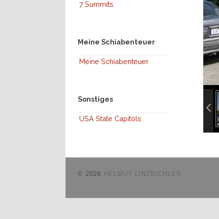
7 Summits
Meine Schiabenteuer
Meine Schiabenteuer
inf
Sonstiges
inf
USA State Capitols
© 2026
HELMUT LINZBICHLER