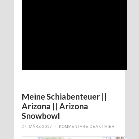
Meine Schiabenteuer ||
Arizona || Arizona
Snowbowl
FÜR
27. MÄRZ 2017
/
KOMMENTARE DEAKTIVIERT
MEINE
SCHIABE