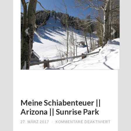
ARIZONA
||
MOUNT
LEMMON
Meine Schiabenteuer ||
Arizona || Sunrise Park
FÜR
27. MÄRZ 2017
/
KOMMENTARE DEAKTIVIERT
MEINE
SCHIABE