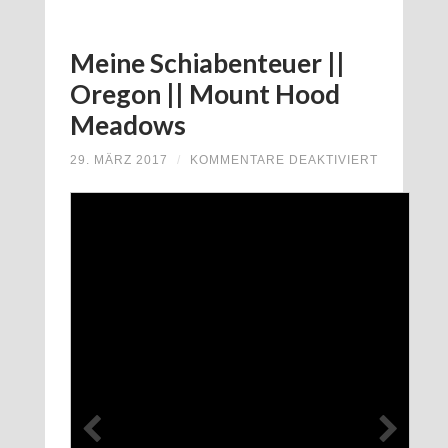
Meine Schiabenteuer ||
Oregon || Mount Hood
Meadows
FÜR
29. MÄRZ 2017
/
KOMMENTARE DEAKTIVIERT
MEINE
SCHIABE
||
OREGON
||
MOUNT
HOOD
MEADOWS