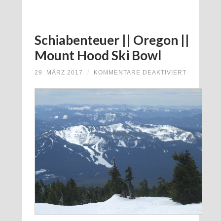
Schiabenteuer || Oregon ||
Mount Hood Ski Bowl
FÜR
29. MÄRZ 2017
/
KOMMENTARE DEAKTIVIERT
SCHIABE
||
OREGON
||
MOUNT
HOOD
SKI
BOWL