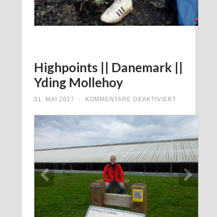
Highpoints || Danemark ||
Yding Mollehoy
FÜR
31. MAI 2017
/
KOMMENTARE DEAKTIVIERT
HIGHPOINTS
||
DANEMARK
||
YDING
MOLLEHOY