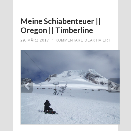
Meine Schiabenteuer ||
Oregon || Timberline
FÜR
29. MÄRZ 2017
/
KOMMENTARE DEAKTIVIERT
MEINE
SCHIABE
||
OREGON
||
TIMBERLI