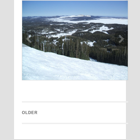
||
ARIZONA
||
SUNRISE
PARK
OLDER