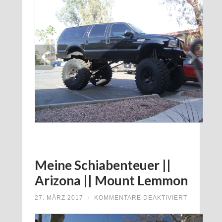
||
ARIZONA
||
ARIZONA
SNOWBOW
Meine Schiabenteuer ||
Arizona || Mount Lemmon
FÜR
27. MÄRZ 2017
/
KOMMENTARE DEAKTIVIERT
MEINE
SCHIABE
||