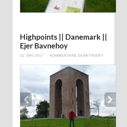
Highpoints || Danemark ||
Ejer Bavnehoy
FÜR
31. MAI 2017
/
KOMMENTARE DEAKTIVIERT
HIGHPOINTS
||
DANEMARK
||
EJER
BAVNEHOY