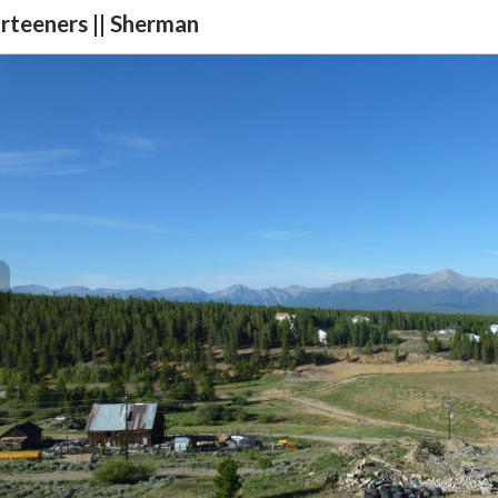
rteeners || Sherman