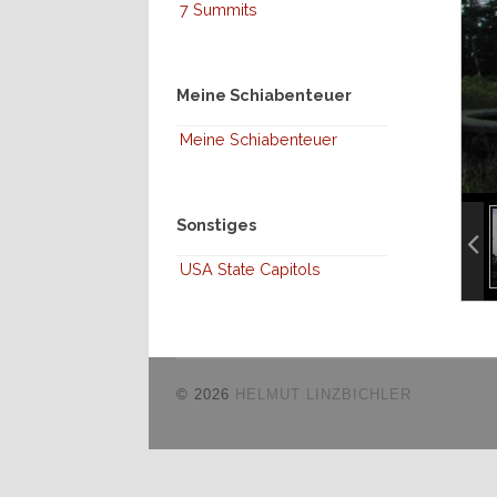
7 Summits
Meine Schiabenteuer
Meine Schiabenteuer
inf
Sonstiges
inf
USA State Capitols
© 2026
HELMUT LINZBICHLER