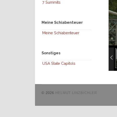
7 Summits
Meine Schiabenteuer
Meine Schiabenteuer
inf
Sonstiges
inf
USA State Capitols
© 2026
HELMUT LINZBICHLER