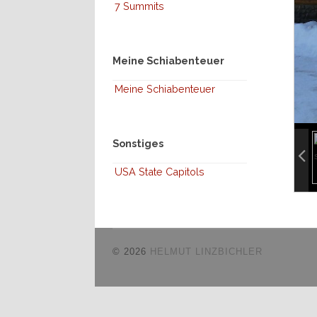
7 Summits
Meine Schiabenteuer
Meine Schiabenteuer
inf
Sonstiges
inf
USA State Capitols
© 2026
HELMUT LINZBICHLER