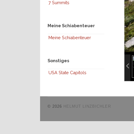
7 Summits
Meine Schiabenteuer
Meine Schiabenteuer
inf
Sonstiges
inf
USA State Capitols
© 2026
HELMUT LINZBICHLER